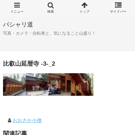
パシャリ道
写真・カメラ・自転車と、気になること山盛り！
比叡山延暦寺 -3-_2
おおさか小僧
関連記事