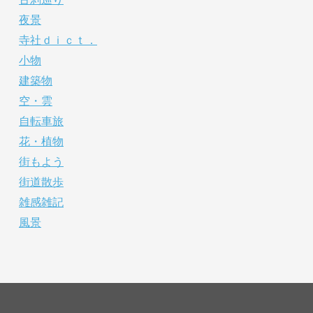
夜景
寺社ｄｉｃｔ．
小物
建築物
空・雲
自転車旅
花・植物
街もよう
街道散歩
雑感雑記
風景