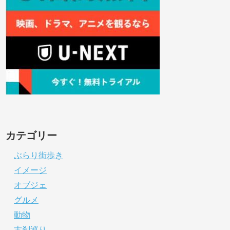
カテゴリー
ぶらり街歩き
イメージ
オブジェ
グルメ
動物
古刹巡り