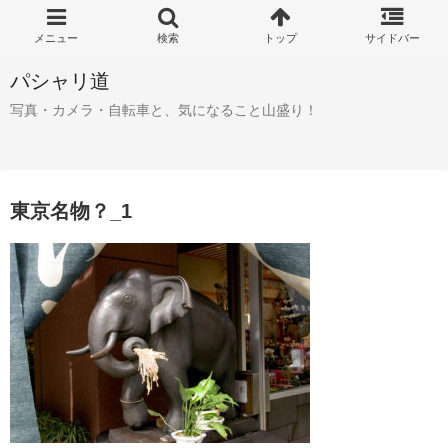
パシャリ道
写真・カメラ・自転車と、気になること山盛り！
東京名物？_1