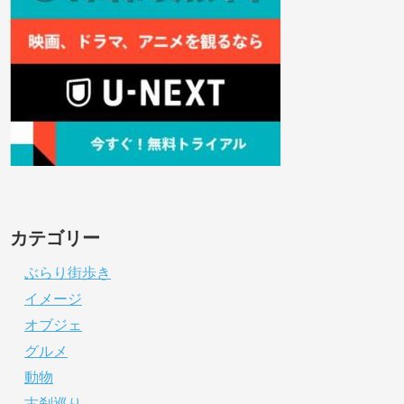
カテゴリー
ぶらり街歩き
イメージ
オブジェ
グルメ
動物
古刹巡り