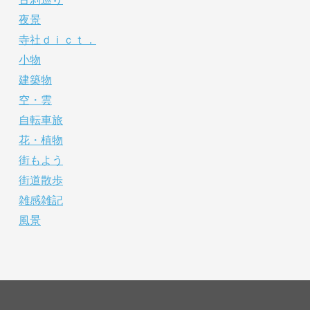
夜景
寺社ｄｉｃｔ．
小物
建築物
空・雲
自転車旅
花・植物
街もよう
街道散歩
雑感雑記
風景