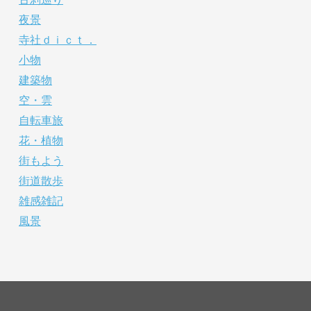
夜景
寺社ｄｉｃｔ．
小物
建築物
空・雲
自転車旅
花・植物
街もよう
街道散歩
雑感雑記
風景