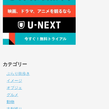
カテゴリー
ぶらり街歩き
イメージ
オブジェ
グルメ
動物
古刹巡り