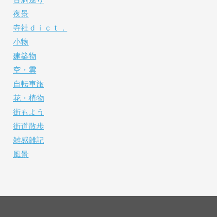
夜景
寺社ｄｉｃｔ．
小物
建築物
空・雲
自転車旅
花・植物
街もよう
街道散歩
雑感雑記
風景