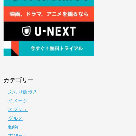
カテゴリー
ぶらり街歩き
イメージ
オブジェ
グルメ
動物
古刹巡り