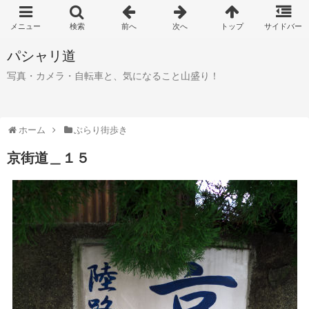
パシャリ道
写真・カメラ・自転車と、気になること山盛り！
ホーム
ぶらり街歩き
京街道＿１５