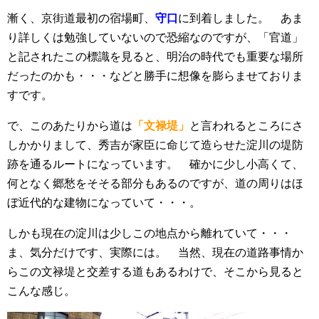
漸く、京街道最初の宿場町、
守口
に到着しました。 あま
り詳しくは勉強していないので恐縮なのですが、「官道」
と記されたこの標識を見ると、明治の時代でも重要な場所
だったのかも・・・などと勝手に想像を膨らませておりま
すです。
で、このあたりから道は
「文禄堤」
と言われるところにさ
しかかりまして、秀吉が家臣に命じて造らせた淀川の堤防
跡を通るルートになっています。 確かに少し小高くて、
何となく郷愁をそそる部分もあるのですが、道の周りはほ
ぼ近代的な建物になっていて・・・。
しかも現在の淀川は少しこの地点から離れていて・・・
ま、気分だけです、実際には。 当然、現在の道路事情か
らこの文禄堤と交差する道もあるわけで、そこから見ると
こんな感じ。