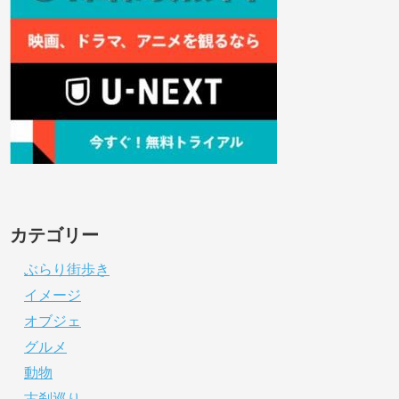
カテゴリー
ぶらり街歩き
イメージ
オブジェ
グルメ
動物
古刹巡り