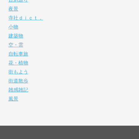
夜景
寺社ｄｉｃｔ．
小物
建築物
空・雲
自転車旅
花・植物
街もよう
街道散歩
雑感雑記
風景