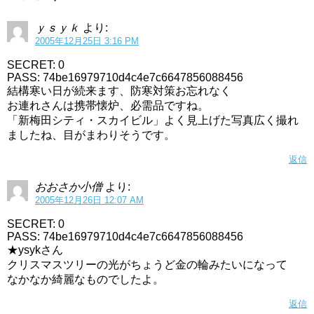
ｙｓｙｋ
より:
2005年12月25日 3:16 PM
SECRET: 0
PASS: 74be16979710d4c4e7c6647856088456
結構寒い日が続来ます、防寒対策お忘れなく
お連れさんは携帯懐炉、必需品ですね。
「新梅田シティ・スカイビル」よく見上げた写真広く撮れ
ましたね、目がまわりそうです。
返信
おおさか小僧
より:
2005年12月26日 12:07 AM
SECRET: 0
PASS: 74be16979710d4c4e7c6647856088456
★ysykさん
クリスマスツリーの光がちょうど金の輪みたいになって
なかなか綺麗なものでしたよ。
返信