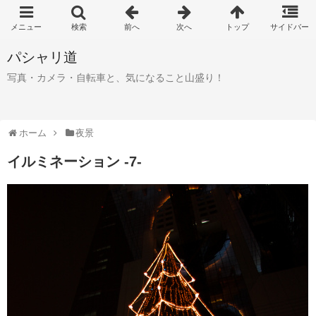
パシャリ道
写真・カメラ・自転車と、気になること山盛り！
ホーム
夜景
イルミネーション -7-