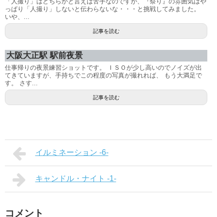
「人撮り」はどちらかと言えば苦手なのですが、『祭り』の雰囲気はや
っぱり「人撮り」しないと伝わらないな・・・と挑戦してみました。
いや、...
記事を読む
大阪大正駅 駅前夜景
仕事帰りの夜景練習ショットです。 ＩＳＯが少し高いのでノイズが出
てきていますが、手持ちでこの程度の写真が撮れれば、 もう大満足で
す。 さす...
記事を読む
イルミネーション -6-
キャンドル・ナイト -1-
コメント