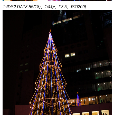
[
istDS2 DA18-55(18)、1/4秒、F3.5、ISO200]