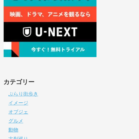
カテゴリー
ぶらり街歩き
イメージ
オブジェ
グルメ
動物
古刹巡り