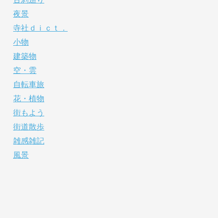
夜景
寺社ｄｉｃｔ．
小物
建築物
空・雲
自転車旅
花・植物
街もよう
街道散歩
雑感雑記
風景