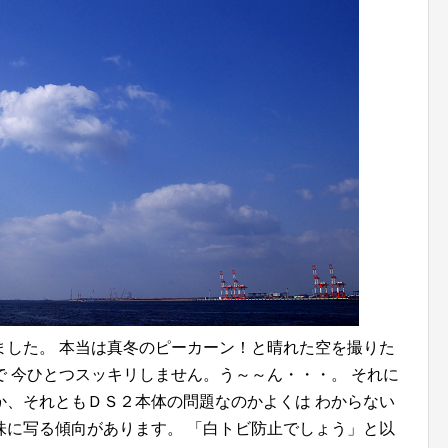
ました。 本当は真冬のピーカーン！と晴れた空を撮りた
 今ひとつスッキリしません。う～～ん・・・。 それに
か、それともＤＳ２本体の問題なのかよくは わからない
味に写る傾向があります。 「白トビ防止でしょう」と以