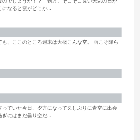
なのでしょうか！？ 朝方、そこそこ良い天気の日が
になると雲がどこか...
ても、ここのところ週末は大概こんな空。 雨こそ降ら
。
言っていた今日、夕方になって久しぶりに青空に出会
ぎにはまだ曇り空だ...