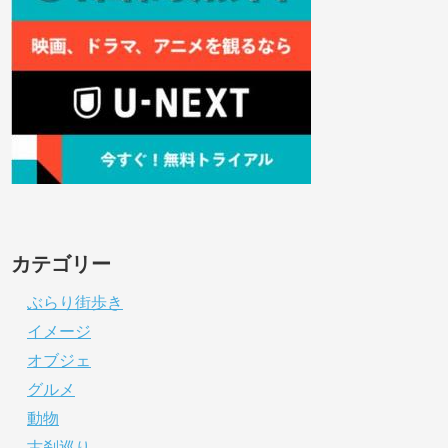
カテゴリー
ぶらり街歩き
イメージ
オブジェ
グルメ
動物
古刹巡り