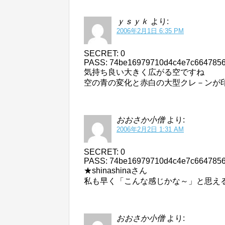
ｙｓｙｋ
より:
2006年2月1日 6:35 PM
SECRET: 0
PASS: 74be16979710d4c4e7c664785
気持ち良い大きく広がる空ですね
空の青の変化と赤白の大型クレ－ンが
おおさか小僧
より:
2006年2月2日 1:31 AM
SECRET: 0
PASS: 74be16979710d4c4e7c664785
★shinashinaさん
私も早く「こんな感じかな～」と思え
おおさか小僧
より: