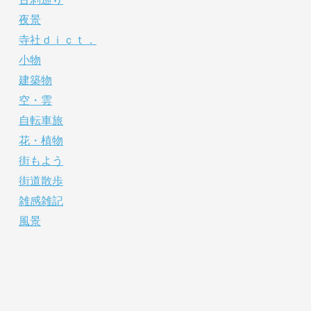
夜景
寺社ｄｉｃｔ．
小物
建築物
空・雲
自転車旅
花・植物
街もよう
街道散歩
雑感雑記
風景