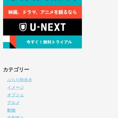
カテゴリー
ぶらり街歩き
イメージ
オブジェ
グルメ
動物
古刹巡り