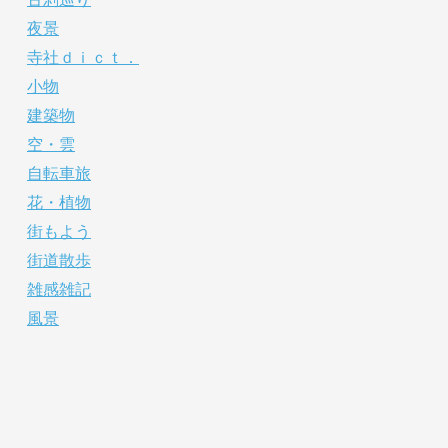
夜景
寺社ｄｉｃｔ．
小物
建築物
空・雲
自転車旅
花・植物
街もよう
街道散歩
雑感雑記
風景