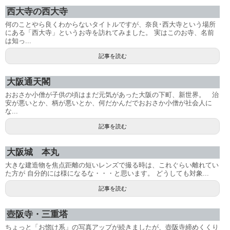
西大寺の西大寺
何のことやら良くわからないタイトルですが、奈良･西大寺という場所
にある「西大寺」というお寺を訪れてみました。 実はこのお寺、名前
は知っ...
記事を読む
大阪通天閣
おおさか小僧が子供の頃はまだ元気があった大阪の下町、新世界。 治
安が悪いとか、柄が悪いとか、何だかんだでおおさか小僧が社会人に
な...
記事を読む
大阪城 本丸
大きな建造物を焦点距離の短いレンズで撮る時は、これぐらい離れてい
た方が 自分的には様になるな・・・と思います。 どうしても対象...
記事を読む
壺阪寺・三重塔
ちょっと「お惚け系」の写真アップが続きましたが、壺阪寺締めくくり