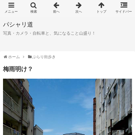
パシャリ道
写真・カメラ・自転車と、気になること山盛り！
ホーム
ぶらり街歩き
梅雨明け？