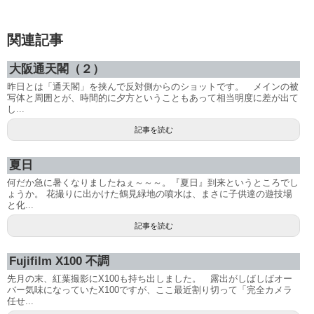
関連記事
大阪通天閣（２）
昨日とは「通天閣」を挟んで反対側からのショットです。 メインの被
写体と周囲とが、時間的に夕方ということもあって相当明度に差が出て
し...
記事を読む
夏日
何だか急に暑くなりましたねぇ～～～。『夏日』到来というところでし
ょうか。 花撮りに出かけた鶴見緑地の噴水は、まさに子供達の遊技場
と化...
記事を読む
Fujifilm X100 不調
先月の末、紅葉撮影にX100も持ち出しました。 露出がしばしばオー
バー気味になっていたX100ですが、ここ最近割り切って「完全カメラ
任せ...