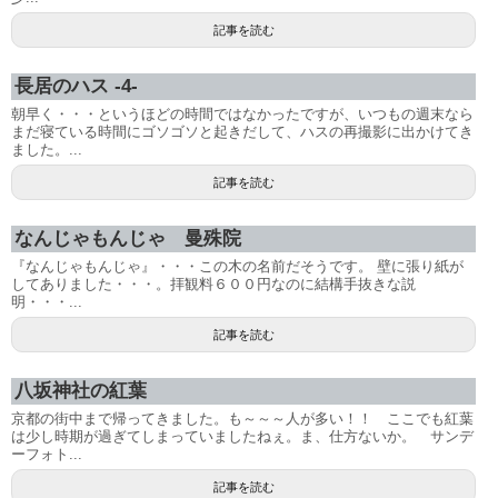
記事を読む
長居のハス -4-
朝早く・・・というほどの時間ではなかったですが、いつもの週末なら
まだ寝ている時間にゴソゴソと起きだして、ハスの再撮影に出かけてき
ました。...
記事を読む
なんじゃもんじゃ 曼殊院
『なんじゃもんじゃ』・・・この木の名前だそうです。 壁に張り紙が
してありました・・・。拝観料６００円なのに結構手抜きな説
明・・・...
記事を読む
八坂神社の紅葉
京都の街中まで帰ってきました。も～～～人が多い！！ ここでも紅葉
は少し時期が過ぎてしまっていましたねぇ。ま、仕方ないか。 サンデ
ーフォト...
記事を読む