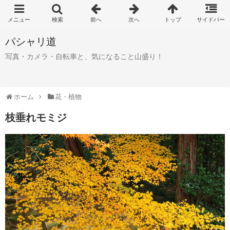
パシャリ道
写真・カメラ・自転車と、気になること山盛り！
ホーム
花・植物
枝垂れモミジ