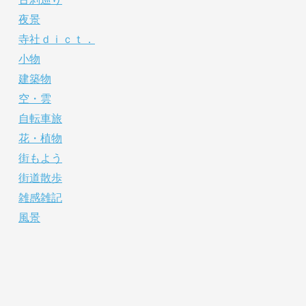
夜景
寺社ｄｉｃｔ．
小物
建築物
空・雲
自転車旅
花・植物
街もよう
街道散歩
雑感雑記
風景