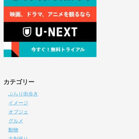
カテゴリー
ぶらり街歩き
イメージ
オブジェ
グルメ
動物
古刹巡り