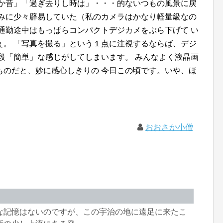
遙か昔」「過ぎ去りし時は」・・・的ないつもの風景に戻
重みに少々辟易していた（私のカメラはかなり軽量級なの
通勤途中はもっぱらコンパクトデジカメをぶら下げて い
ぇ。 「写真を撮る」という１点に注視するならば、デジ
段「簡単」な感じがしてしまいます。 みんなよく液晶画
ものだと、妙に感心しきりの 今日この頃です。いや、ほ
おおさか小僧
な記憶はないのですが、この宇治の地に遠足に来たこ