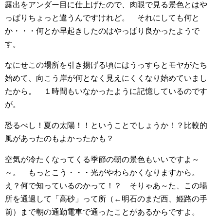
露出をアンダー目に仕上げたので、肉眼で見る景色とはや
っぱりちょっと違うんですけれど。 それにしても何と
か・・・何とか早起きしたのはやっぱり良かったようで
す。
なにせこの場所を引き揚げる頃にはうっすらとモヤがたち
始めて、向こう岸が何となく見えにくくなり始めていまし
たから。 １時間もいなかったように記憶しているのです
が。
恐るべし！夏の太陽！！ということでしょうか！？比較的
風があったのもよかったかも？
空気が冷たくなってくる季節の朝の景色もいいですよ～
～。 もっとこう・・・光がやわらかくなりますから。
え？何で知っているのかって！？ そりゃあ～た、この場
所を通過して「高砂」って所（←明石のまだ西、姫路の手
前）まで朝の通勤電車で通ったことがあるからですよ。