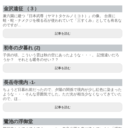
金沢遠征 （３）
兼六園に建つ『日本武尊（ヤマトタケルノミコト）』の像。 台座に
蛙・蛇・ナメクジを模る石が使われていて「三すくみ」としても有名な
のですが...
記事を読む
初冬の夕暮れ (2)
子供の頃、こういう雲は秋の空にあったような・・・。 記憶違いだろ
うか？ それとも暖冬のせい？？
記事を読む
長岳寺境内 -1-
ちょうど日暮れ前だったので、夕陽の関係で境内が少し紅色に染まった
ような・・・そんな雰囲気でした。ただ光が相当少なくなってきていた
ので、ほ...
記事を読む
鷺池の浮御堂