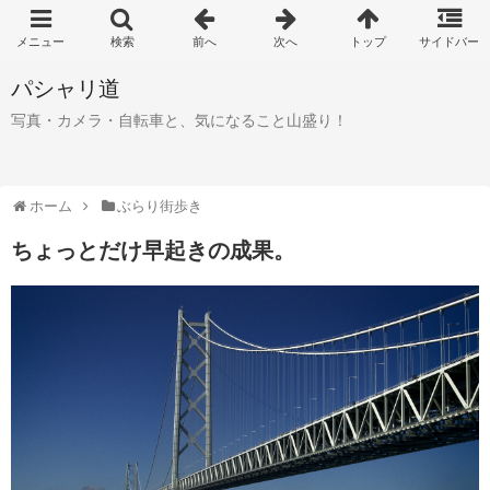
パシャリ道
写真・カメラ・自転車と、気になること山盛り！
ホーム
ぶらり街歩き
ちょっとだけ早起きの成果。