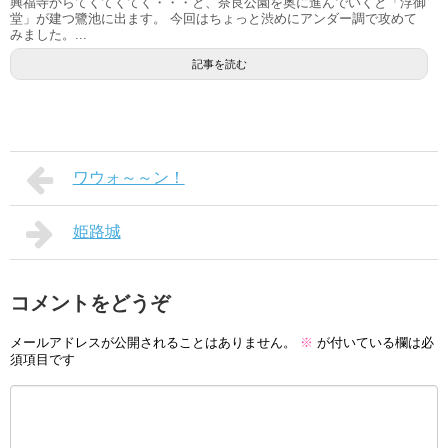
興福寺からてくてくてく・・・と、奈良公園を奥に進んでいくと「浮御
堂」が建つ鷺池に出ます。 今回はちょっと渋めにアンダー調で攻めて
みました。...
記事を読む
ワウォ～～ン！
姫路城
コメントをどうぞ
メールアドレスが公開されることはありません。
※
が付いている欄は必
須項目です