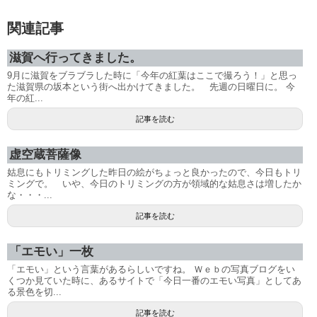
関連記事
滋賀へ行ってきました。
9月に滋賀をブラブラした時に「今年の紅葉はここで撮ろう！」と思っ
た滋賀県の坂本という街へ出かけてきました。 先週の日曜日に。 今
年の紅...
記事を読む
虚空蔵菩薩像
姑息にもトリミングした昨日の絵がちょっと良かったので、今日もトリ
ミングで。 いや、今日のトリミングの方が領域的な姑息さは増したか
な・・・...
記事を読む
「エモい」一枚
「エモい」という言葉があるらしいですね。 Ｗｅｂの写真ブログをい
くつか見ていた時に、あるサイトで「今日一番のエモい写真」としてあ
る景色を切...
記事を読む