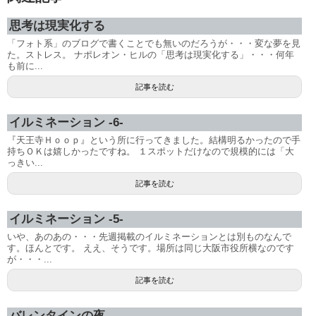
思考は現実化する
「フォト系」のブログで書くことでも無いのだろうが・・・変な夢を見
た。ストレス。 ナポレオン・ヒルの「思考は現実化する」・・・何年
も前に...
記事を読む
イルミネーション -6-
『天王寺Ｈｏｏｐ』という所に行ってきました。結構明るかったので手
持ちＯＫは嬉しかったですね。 １スポットだけなので規模的には「大
っきい...
記事を読む
イルミネーション -5-
いや、あのあの・・・先週掲載のイルミネーションとは別ものなんで
す。ほんとです。 ええ、そうです。場所は同じ大阪市役所横なのです
が・・・...
記事を読む
バレンタインの夜