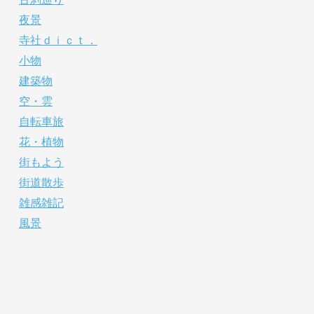
夜景
寺社ｄｉｃｔ．
小物
建築物
空・雲
自転車旅
花・植物
街もよう
街道散歩
雑感雑記
風景