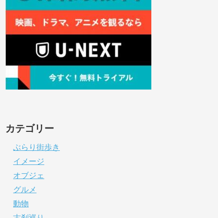
カテゴリー
ぶらり街歩き
イメージ
オブジェ
グルメ
動物
古刹巡り