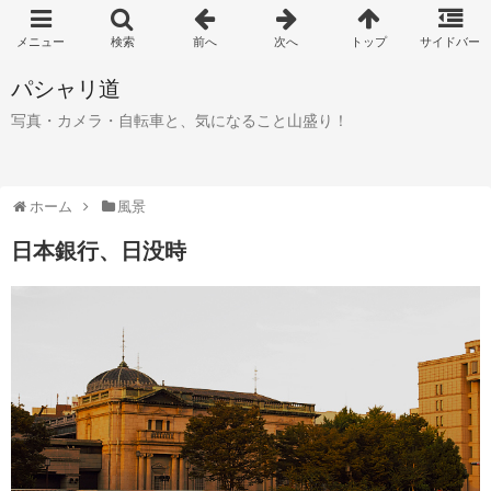
パシャリ道
写真・カメラ・自転車と、気になること山盛り！
ホーム
風景
日本銀行、日没時