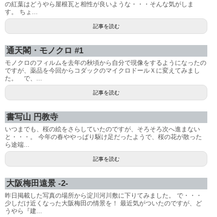
の紅葉はどうやら屋根瓦と相性が良いような・・・そんな気がしま
す。 ちょ...
記事を読む
通天閣・モノクロ #1
モノクロのフィルムを去年の秋頃から自分で現像をするようになったの
ですが、薬品を今回からコダックのマイクロドールＸに変えてみまし
た。 で、...
記事を読む
書写山 円教寺
いつまでも、桜の絵をさらしていたのですが、そろそろ次へ進まない
と・・・。 今年の春ややっぱり駆け足だったようで、桜の花が散った
ら途端...
記事を読む
大阪梅田遠景 -2-
昨日掲載した写真の場所から淀川河川敷に下りてみました。 で・・・
少しだけ近くなった大阪梅田の情景を！ 最近気がついたのですが、ど
うやら『建...