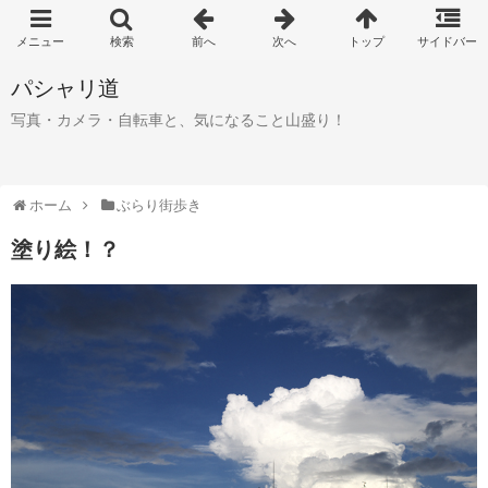
パシャリ道
写真・カメラ・自転車と、気になること山盛り！
ホーム
ぶらり街歩き
塗り絵！？