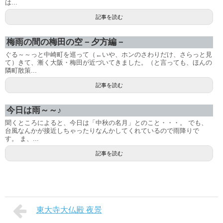
は...
記事を読む
梅雨の間の梅田の空－夕方編－
ぐる～～っと中崎町を巡って（←いや、ホンのさわりだけ、さらっと見
て）きて、漸く大阪・梅田が近づいてきました。（と言っても、ほんの
隣町散策...
記事を読む
今日は雨～～♪
聞くところによると、今日は「中秋の名月」とのこと・・・。 でも、
台風なんかが接近しちゃったりなんかしてくれているので雨降りで
す。 ま、...
記事を読む
東大寺大仏殿 夜景