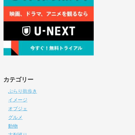
カテゴリー
ぶらり街歩き
イメージ
オブジェ
グルメ
動物
古刹巡り