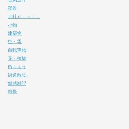
夜景
寺社ｄｉｃｔ．
小物
建築物
空・雲
自転車旅
花・植物
街もよう
街道散歩
雑感雑記
風景