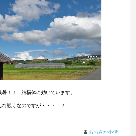
残暑！！ 結構体に効いています。
んな観寺なのですが・・・！？
おおさか小僧