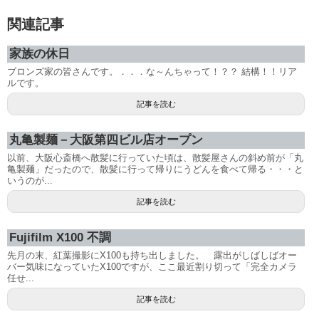
関連記事
家族の休日
ブロンズ家の皆さんです。．．．な～んちゃって！？？ 結構！！リア
ルです。
記事を読む
丸亀製麺－大阪第四ビル店オープン
以前、大阪心斎橋へ散髪に行っていた頃は、散髪屋さんの斜め前が「丸
亀製麺」だったので、散髪に行って帰りにうどんを食べて帰る・・・と
いうのが...
記事を読む
Fujifilm X100 不調
先月の末、紅葉撮影にX100も持ち出しました。 露出がしばしばオー
バー気味になっていたX100ですが、ここ最近割り切って「完全カメラ
任せ...
記事を読む