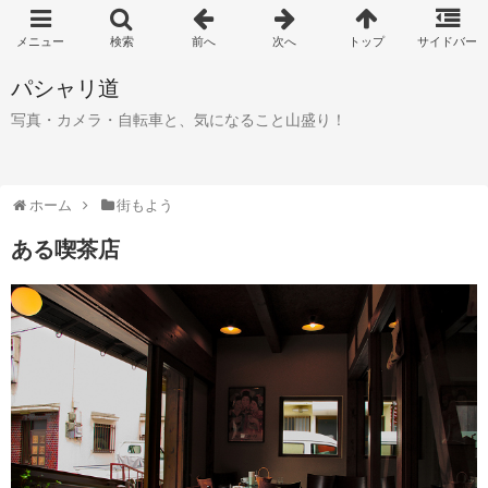
パシャリ道
写真・カメラ・自転車と、気になること山盛り！
ホーム
街もよう
ある喫茶店