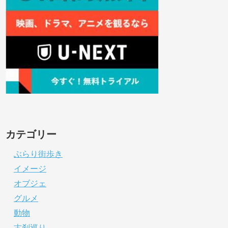
カテゴリー
ぶらり街歩き
イメージ
オブジェ
グルメ
動物
古刹巡り