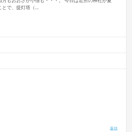
相方もおおさか小僧も・・・。 今日は近所の神社が夏
で、提灯塔（...
返信