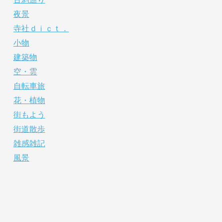
夜景
寺社ｄｉｃｔ．
小物
建築物
空・雲
自転車旅
花・植物
街もよう
街道散歩
雑感雑記
風景