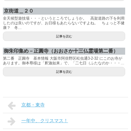
京街道＿２０
全天候型遊技場・・・というところでしょうか。 高架道路の下を利用
したのは良いのですが、お日様もあたらないですよね。 ちょっと不健
康？ 冬...
記事を読む
御朱印集め－正圓寺（おおさか十三仏霊場第二番）
第二番 正圓寺 基本情報 大阪市阿倍野区松虫通3-2-32 にこのお寺が
あります。御本尊様は「釈迦如来」で、「二七日（ふたなのか・・・...
記事を読む
京都・東寺
一年中、クリスマス！