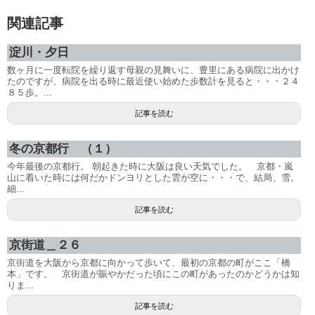
関連記事
淀川・夕日
数ヶ月に一度転院を繰り返す母親の見舞いに、豊里にある病院に出かけ
たのですが、病院を出る時に最近使い始めた歩数計を見ると・・・２４
８５歩。...
記事を読む
冬の京都行 （１）
今年最後の京都行。 朝起きた時に大阪は良い天気でした。 京都・嵐
山に着いた時には何だかドンヨリとした雲が空に・・・で、結局、雪。
細...
記事を読む
京街道＿２６
京街道を大阪から京都に向かって歩いて、最初の京都の町がここ「橋
本」です。 京街道が賑やかだった頃にこの町があったのかどうかは知
りま...
記事を読む