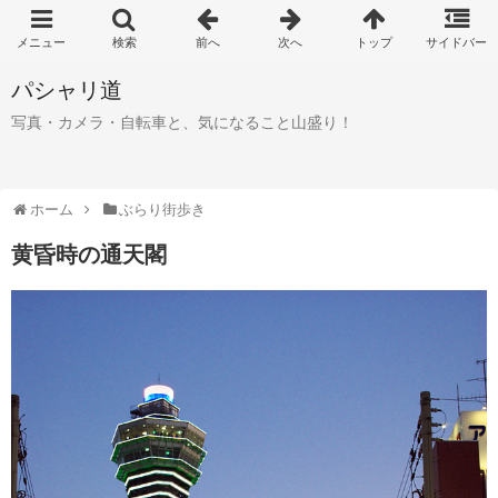
パシャリ道
写真・カメラ・自転車と、気になること山盛り！
ホーム
ぶらり街歩き
黄昏時の通天閣