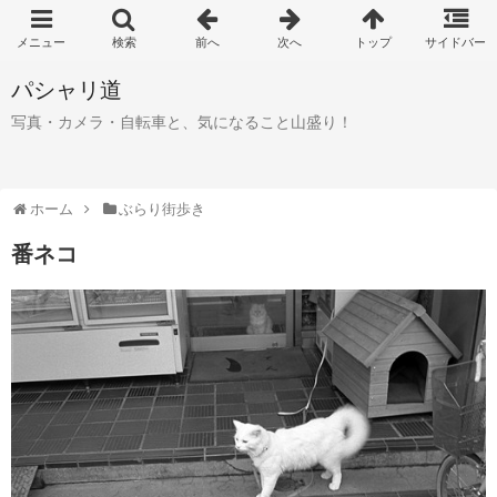
パシャリ道
写真・カメラ・自転車と、気になること山盛り！
ホーム
ぶらり街歩き
番ネコ