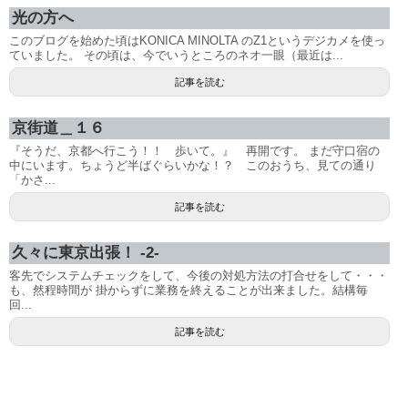
光の方へ
このブログを始めた頃はKONICA MINOLTA のZ1というデジカメを使っ
ていました。 その頃は、今でいうところのネオ一眼（最近は...
記事を読む
京街道＿１６
『そうだ、京都へ行こう！！ 歩いて。』 再開です。 まだ守口宿の
中にいます。ちょうど半ばぐらいかな！？ このおうち、見ての通り
「かさ...
記事を読む
久々に東京出張！ -2-
客先でシステムチェックをして、今後の対処方法の打合せをして・・・
も、然程時間が 掛からずに業務を終えることが出来ました。結構毎
回...
記事を読む