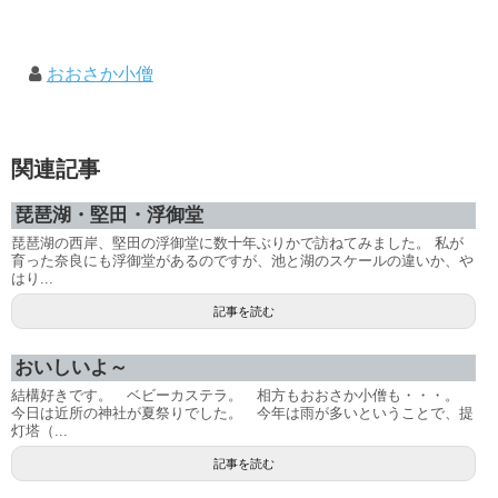
おおさか小僧
関連記事
琵琶湖・堅田・浮御堂
琵琶湖の西岸、堅田の浮御堂に数十年ぶりかで訪ねてみました。 私が
育った奈良にも浮御堂があるのですが、池と湖のスケールの違いか、や
はり...
記事を読む
おいしいよ～
結構好きです。 ベビーカステラ。 相方もおおさか小僧も・・・。
今日は近所の神社が夏祭りでした。 今年は雨が多いということで、提
灯塔（...
記事を読む