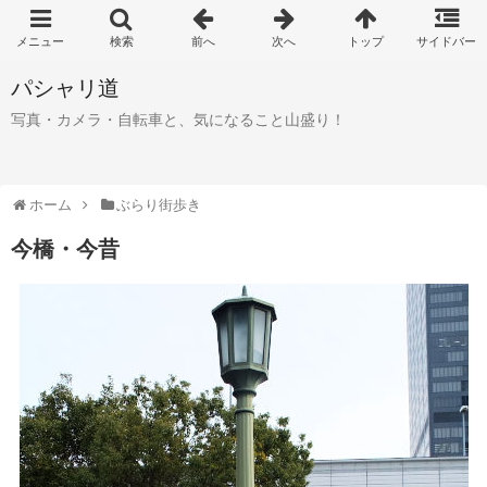
パシャリ道
写真・カメラ・自転車と、気になること山盛り！
ホーム
ぶらり街歩き
今橋・今昔