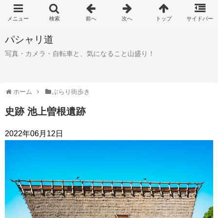
パシャリ道
写真・カメラ・自転車と、気になること山盛り！
ホーム
ぶらり街歩き
史跡 池上曽根遺跡
2022年06月12日