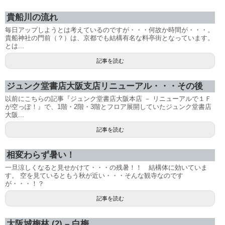
貴船川の流れ
毎日アップしようとは考えているのですが・・・何故か時間が・・・。
貴船神社の門前（？）は、京都でも結構有名な料亭街となっています。
とは...
記事を読む
ジュンク堂書店大阪支店リニューアル・・・その後
以前にこちらの記事『ジュンク堂書店大阪本店 － リニューアルで１Ｆ
が空っぽ！』で、1階・2階・3階とフロア展開していたジュンク堂書店
大阪...
記事を読む
相変わらず暑い！
一旦涼しくなると見せかけて・・・の残暑！！ 結構体に効いていま
す。 空を見ているともう秋が近い・・・そんな観寺なのです
が・・・！？
記事を読む
大阪城梅林 (2) – 白梅