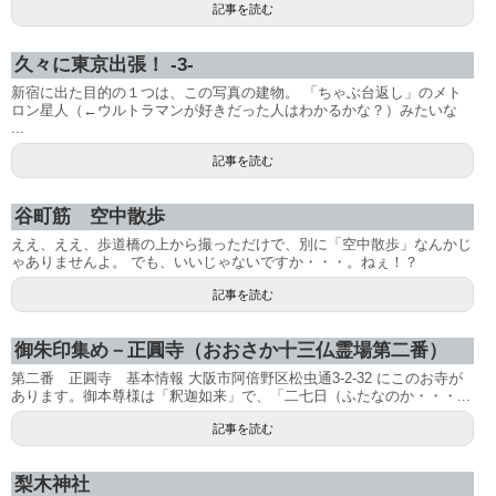
記事を読む
久々に東京出張！ -3-
新宿に出た目的の１つは、この写真の建物。 「ちゃぶ台返し」のメト
ロン星人（←ウルトラマンが好きだった人はわかるかな？）みたいな
...
記事を読む
谷町筋 空中散歩
ええ、ええ、歩道橋の上から撮っただけで、別に「空中散歩」なんかじ
ゃありませんよ。 でも、いいじゃないですか・・・。ねぇ！？
記事を読む
御朱印集め－正圓寺（おおさか十三仏霊場第二番）
第二番 正圓寺 基本情報 大阪市阿倍野区松虫通3-2-32 にこのお寺が
あります。御本尊様は「釈迦如来」で、「二七日（ふたなのか・・・...
記事を読む
梨木神社