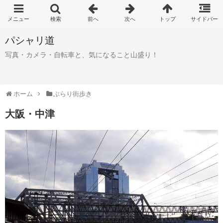
パシャリ道
写真・カメラ・自転車と、気になること山盛り！
ホーム
ぶらり街歩き
大阪・中津