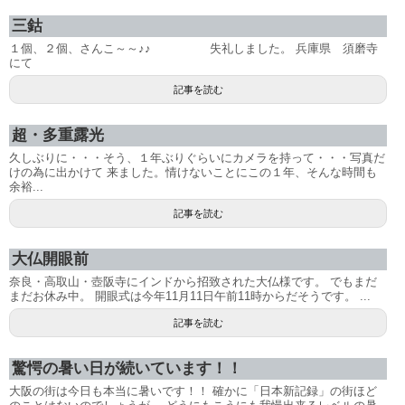
三鈷
１個、２個、さんこ～～♪♪ 失礼しました。 兵庫県 須磨寺
にて
記事を読む
超・多重露光
久しぶりに・・・そう、１年ぶりぐらいにカメラを持って・・・写真だ
けの為に出かけて 来ました。情けないことにこの１年、そんな時間も
余裕...
記事を読む
大仏開眼前
奈良・高取山・壺阪寺にインドから招致された大仏様です。 でもまだ
まだお休み中。 開眼式は今年11月11日午前11時からだそうです。 ...
記事を読む
驚愕の暑い日が続いています！！
大阪の街は今日も本当に暑いです！！ 確かに「日本新記録」の街ほど