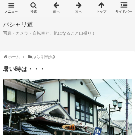
パシャリ道
写真・カメラ・自転車と、気になること山盛り！
ホーム
ぶらり街歩き
暑い時は・・・