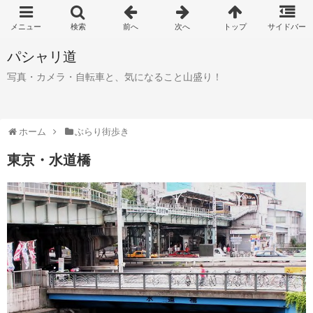
パシャリ道
写真・カメラ・自転車と、気になること山盛り！
ホーム
ぶらり街歩き
東京・水道橋