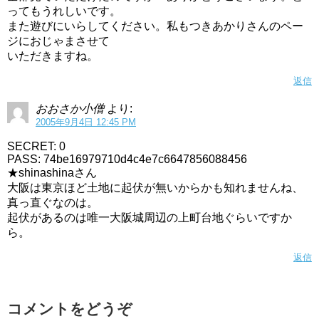
ってもうれしいです。
また遊びにいらしてください。私もつきあかりさんのペー
ジにおじゃまさせて
いただきますね。
返信
おおさか小僧
より:
2005年9月4日 12:45 PM
SECRET: 0
PASS: 74be16979710d4c4e7c6647856088456
★shinashinaさん
大阪は東京ほど土地に起伏が無いからかも知れませんね、
真っ直ぐなのは。
起伏があるのは唯一大阪城周辺の上町台地ぐらいですか
ら。
返信
コメントをどうぞ