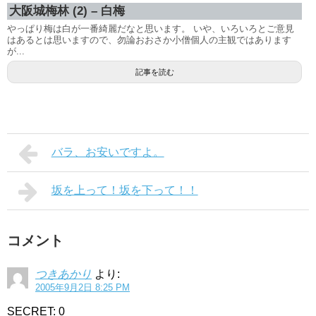
大阪城梅林 (2) – 白梅
やっぱり梅は白が一番綺麗だなと思います。 いや、いろいろとご意見
はあるとは思いますので、勿論おおさか小僧個人の主観ではあります
が...
記事を読む
バラ、お安いですよ。
坂を上って！坂を下って！！
コメント
つきあかり
より:
2005年9月2日 8:25 PM
SECRET: 0