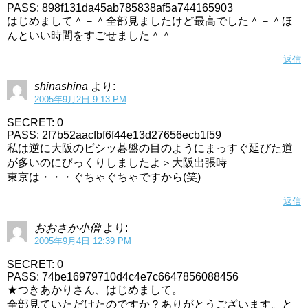
PASS: 898f131da45ab785838af5a744165903
はじめまして＾－＾全部見ましたけど最高でした＾－＾ほ
んといい時間をすごせました＾＾
返信
shinashina
より:
2005年9月2日 9:13 PM
SECRET: 0
PASS: 2f7b52aacfbf6f44e13d27656ecb1f59
私は逆に大阪のビシッ碁盤の目のようにまっすぐ延びた道
が多いのにびっくりしましたよ＞大阪出張時
東京は・・・ぐちゃぐちゃですから(笑)
返信
おおさか小僧
より:
2005年9月4日 12:39 PM
SECRET: 0
PASS: 74be16979710d4c4e7c6647856088456
★つきあかりさん、はじめまして。
全部見ていただけたのですか？ありがとうございます。と