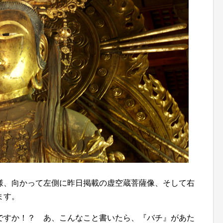
様、向かって左側に昨日掲載の虚空蔵菩薩像、そして右
ます。
ですか！？ あ、こんなこと書いたら、『バチ』があた