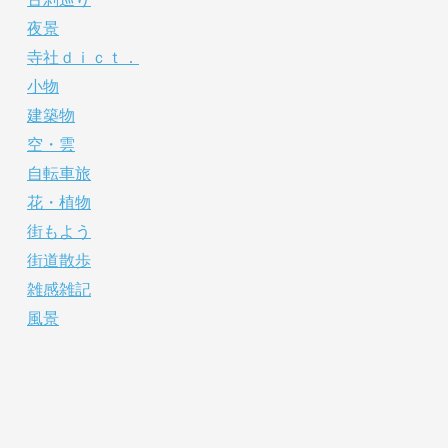
夜景
寺社ｄｉｃｔ．
小物
建築物
空・雲
自転車旅
花・植物
街もよう
街道散歩
雑感雑記
風景