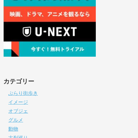
カテゴリー
ぶらり街歩き
イメージ
オブジェ
グルメ
動物
古刹巡り