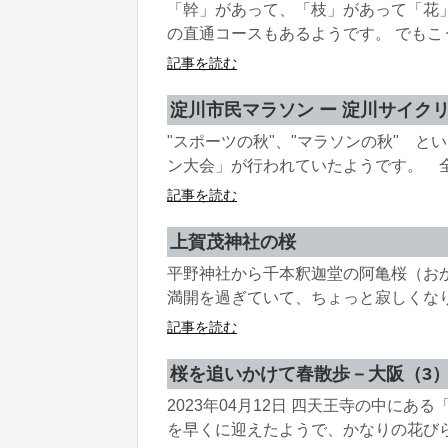
「幹」があって、「枝」があって「花
の直通コースもあるようです。 でもこう
記事を読む
淀川市民マラソン ー 淀川サイク
"スポーツの秋"、"マラソンの秋" 
ン大会」が行われていたようです。 全く
記事を読む
上賀茂神社の桜
平野神社から千本釈迦堂の阿亀桜（お
満開を過ぎていて、ちょっと寂しくなりか
記事を読む
桜を追いかけて春散歩－大阪（3
2023年04月12日 四天王寺の中に
を早くに迎えたようで、かなりの花びらが