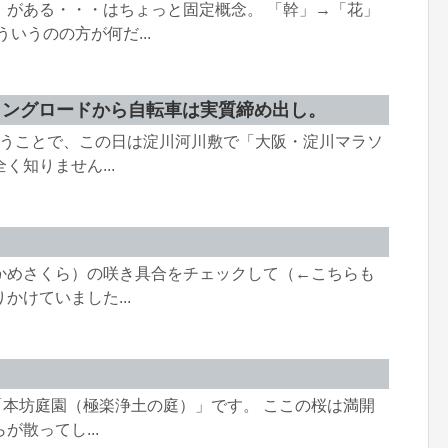
」がある・・・はちょっと固定概念。 「幹」→「花」
いうのの方が何だ...
リングロードから自転車は実質締め出し。
ということで、この日は淀川河川敷で「大阪・淀川マラソ
知りません...
かめさくら）の咲き具合をチェックして（←こちらも
けていました...
）
ある「本坊庭園（極楽浄土の庭）」です。 ここの桜は満開
散ってし...