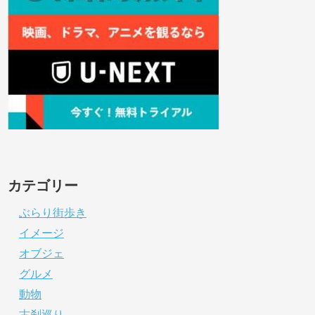
カテゴリー
ぶらり街歩き
イメージ
オブジェ
グルメ
動物
古刹巡り