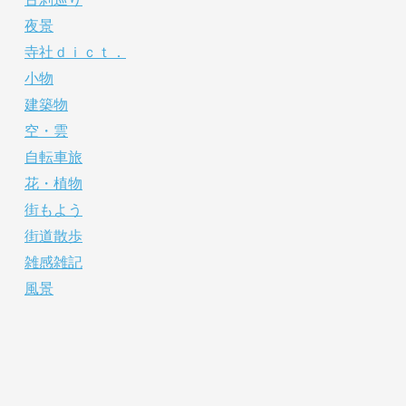
夜景
寺社ｄｉｃｔ．
小物
建築物
空・雲
自転車旅
花・植物
街もよう
街道散歩
雑感雑記
風景