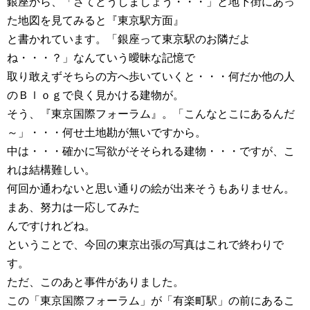
銀座から、「さてどうしましょう・・・」と地下街にあっ
た地図を見てみると『東京駅方面』
と書かれています。「銀座って東京駅のお隣だよ
ね・・・？」なんていう曖昧な記憶で
取り敢えずそちらの方へ歩いていくと・・・何だか他の人
のＢｌｏｇで良く見かける建物が。
そう、『東京国際フォーラム』。「こんなとこにあるんだ
～」・・・何せ土地勘が無いですから。
中は・・・確かに写欲がそそられる建物・・・ですが、こ
れは結構難しい。
何回か通わないと思い通りの絵が出来そうもありません。
まあ、努力は一応してみた
んですけれどね。
ということで、今回の東京出張の写真はこれで終わりで
す。
ただ、このあと事件がありました。
この「東京国際フォーラム」が「有楽町駅」の前にあるこ