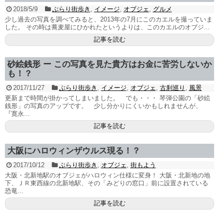
2018/5/9
ぶらり街歩き
,
イメージ
,
オブジェ
,
グルメ
少し過去の写真を調べてみると、2013年の7月にこのカエルを撮っていま
した。 その時は蕎麦屋にひかれたというよりは、このカエルのオブジ...
記事を読む
砂絵銭形 ー この写真を見た貴方はお金に苦労しないか
も！？
2017/11/27
ぶらり街歩き
,
イメージ
,
オブジェ
,
古刹巡り
,
風景
更新まで時間が掛かってしまいました。 でも・・・ 琴弾公園の「砂絵
銭形」の写真のアップです。 少し分かりにくいかもしれませんが、
『寛永...
記事を読む
大阪にハロウィンザウルス現る！？
2017/10/12
ぶらり街歩き
,
オブジェ
,
街もよう
大阪・北新地駅のオブジェがハロウィン仕様に変身！ 大阪・北新地の地
下、ＪＲ東西線の北新地駅、その「みどりの窓口」前に設置されている
恐竜...
記事を読む