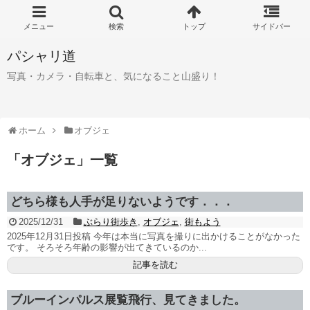
パシャリ道
写真・カメラ・自転車と、気になること山盛り！
ホーム
オブジェ
「
オブジェ
」
一覧
どちら様も人手が足りないようです．．．
2025/12/31
ぶらり街歩き
,
オブジェ
,
街もよう
2025年12月31日投稿 今年は本当に写真を撮りに出かけることがなかった
です。 そろそろ年齢の影響が出てきているのか...
記事を読む
ブルーインパルス展覧飛行、見てきました。