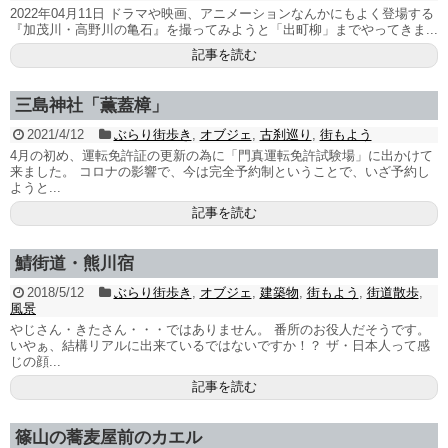
2022年04月11日 ドラマや映画、アニメーションなんかにもよく登場する
『加茂川・高野川の亀石』を撮ってみようと「出町柳」までやってきま...
記事を読む
三島神社「薫蓋樟」
2021/4/12
ぶらり街歩き
,
オブジェ
,
古刹巡り
,
街もよう
4月の初め、運転免許証の更新の為に「門真運転免許試験場」に出かけて
来ました。 コロナの影響で、今は完全予約制ということで、いざ予約し
ようと...
記事を読む
鯖街道・熊川宿
2018/5/12
ぶらり街歩き
,
オブジェ
,
建築物
,
街もよう
,
街道散歩
,
風景
やじさん・きたさん・・・ではありません。 番所のお役人だそうです。
いやぁ、結構リアルに出来ているではないですか！？ ザ・日本人って感
じの顔...
記事を読む
篠山の蕎麦屋前のカエル