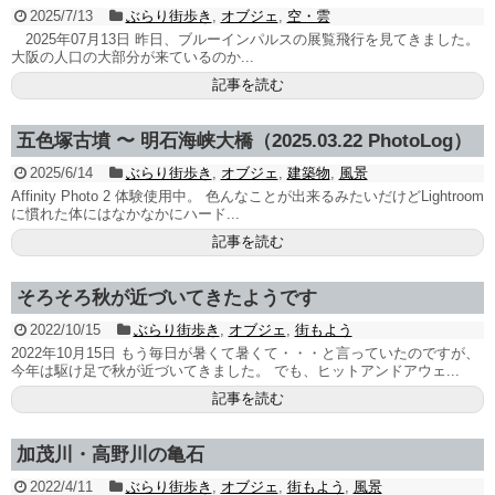
2025/7/13
ぶらり街歩き
,
オブジェ
,
空・雲
2025年07月13日 昨日、ブルーインパルスの展覧飛行を見てきました。
大阪の人口の大部分が来ているのか...
記事を読む
五色塚古墳 〜 明石海峡大橋（2025.03.22 PhotoLog）
2025/6/14
ぶらり街歩き
,
オブジェ
,
建築物
,
風景
Affinity Photo 2 体験使用中。 色んなことが出来るみたいだけどLightroom
に慣れた体にはなかなかにハード...
記事を読む
そろそろ秋が近づいてきたようです
2022/10/15
ぶらり街歩き
,
オブジェ
,
街もよう
2022年10月15日 もう毎日が暑くて暑くて・・・と言っていたのですが、
今年は駆け足で秋が近づいてきました。 でも、ヒットアンドアウェ...
記事を読む
加茂川・高野川の亀石
2022/4/11
ぶらり街歩き
,
オブジェ
,
街もよう
,
風景